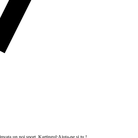
invata un noi sport, Kartingul;Ajuta-ne si tu !