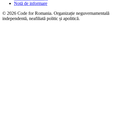
Notă de informare
© 2026 Code for Romania. Organizație neguvernamentală
independentă, neafiliată politic și apolitică.