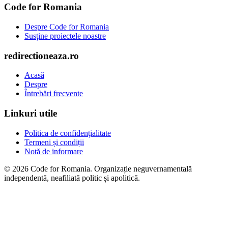
Code for Romania
Despre Code for Romania
Susține proiectele noastre
redirectioneaza.ro
Acasă
Despre
Întrebări frecvente
Linkuri utile
Politica de confidențialitate
Termeni și condiții
Notă de informare
© 2026 Code for Romania. Organizație neguvernamentală
independentă, neafiliată politic și apolitică.