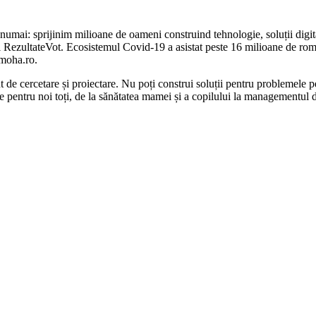
mai: sprijinim milioane de oameni construind tehnologie, soluții digital
i RezultateVot. Ecosistemul Covid-19 a asistat peste 16 milioane de român
omoha.ro.
 de cercetare și proiectare. Nu poți construi soluții pentru problemele p
e pentru noi toți, de la sănătatea mamei și a copilului la managementul de