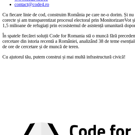
contact@code4.ro
Cu fiecare linie de cod, construim România pe care ne-o dorim. Și nu nu
corecte și am transparentizat procesul electoral prin MonitorizareVot ș
1,5 milioane de refugiați prin ecosistemul de asistență umanitară dop
În spatele fiecărei soluții Code for Romania stă o muncă fără precedent
cercetare din istoria recentă a României, analizând 38 de teme esențial
de ore de cercetare și de muncă de teren.
Cu ajutorul tău, putem construi și mai multă infrastructură civică!