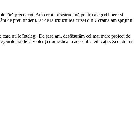
e fără precedent. Am creat infrastructură pentru alegeri libere și
i de pretutindeni, iar de la izbucnirea crizei din Ucraina am sprijinit
e care nu le înțelegi. De șase ani, desfășurăm cel mai mare proiect de
șeurilor și de la violența domestică la accesul la educație. Zeci de mii