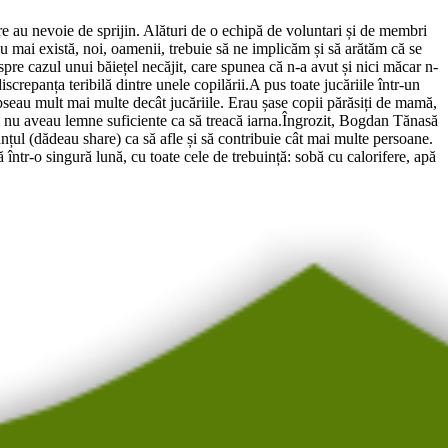
 au nevoie de sprijin. Alături de o echipă de voluntari și de membri
 mai există, noi, oamenii, trebuie să ne implicăm și să arătăm că se
pre cazul unui băiețel necăjit, care spunea că n-a avut și nici măcar n-
iscrepanța teribilă dintre unele copilării.A pus toate jucăriile într-un
ipseau mult mai multe decât jucăriile. Erau șase copii părăsiți de mamă,
 și nu aveau lemne suficiente ca să treacă iarna.Îngrozit, Bogdan Tănasă
nunțul (dădeau share) ca să afle și să contribuie cât mai multe persoane.
 într-o singură lună, cu toate cele de trebuință: sobă cu calorifere, apă