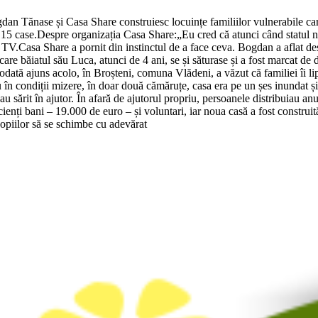
an Tănase și Casa Share construiesc locuințe familiilor vulnerabile care
e 15 case.Despre organizația Casa Share:„Eu cred că atunci când statul nu
TV.Casa Share a pornit din instinctul de a face ceva. Bogdan a aflat des
care băiatul său Luca, atunci de 4 ani, se și săturase și a fost marcat de d
 odată ajuns acolo, în Broșteni, comuna Vlădeni, a văzut că familiei îi l
iau în condiții mizere, în doar două cămăruțe, casa era pe un șes inundat
au sărit în ajutor. În afară de ajutorul propriu, persoanele distribuiau a
enți bani – 19.000 de euro – și voluntari, iar noua casă a fost construită
 copiilor să se schimbe cu adevărat