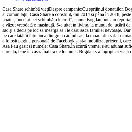
Casa Share schimbă viețiDespre campanie:Cu sprijinul donațiilor, Bogd
ai comunității, Casa Share a construit, din 2014 și până în 2018, pest
poate și încet-încet schimbăm lucruri”, spune Bogdan, într-un reportaj 
a văzut vreodată o mașinuță. S-a uitat în living, la munții de jucării de 
sac și a decis pe loc să meargă să i le dăruiască familiei nevoiașe. Dar
pe care tatăl îi întreținea din greu cărând saci la moara din sat. Locu
a folosit pagina personală de Facebook și și-a mobilizat prietenii, care 
Așa i-au găsit și numele: Casa Share.În scurtă vreme, s-au adunat sufici
curentă, baie în casă. Înafară de locuință, Bogdan s-a îngrijit ca viața