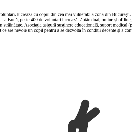
untari, lucrează cu copiii din cea mai vulnerabilă zonă din București, F
sa Bună, peste 400 de voluntari lucrează săptămânal, online și offline, c
 în străinătate. Asociația asigură susținere educațională, suport medical 
t ce are nevoie un copil pentru a se dezvolta în condiții decente și a con