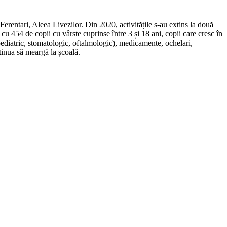
erentari, Aleea Livezilor. Din 2020, activitățile s-au extins la două
u 454 de copii cu vârste cuprinse între 3 și 18 ani, copii care cresc în
(pediatric, stomatologic, oftalmologic), medicamente, ochelari,
tinua să meargă la școală.