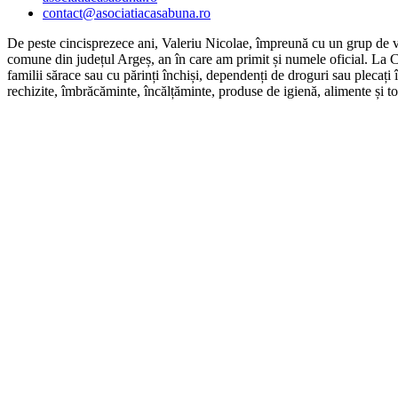
contact@asociatiacasabuna.ro
De peste cincisprezece ani, Valeriu Nicolae, împreună cu un grup de vol
comune din județul Argeș, an în care am primit și numele oficial. La Ca
familii sărace sau cu părinți închiși, dependenți de droguri sau plecați
rechizite, îmbrăcăminte, încălțăminte, produse de igienă, alimente și to