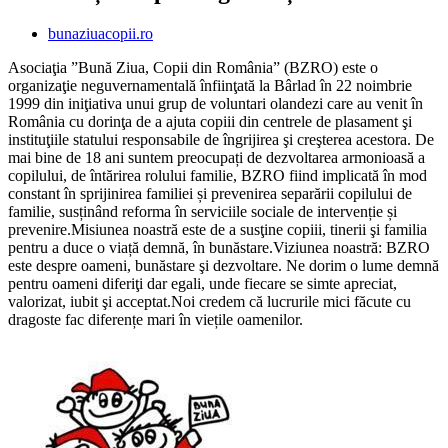
bunaziuacopii.ro
Asociaţia ”Bună Ziua, Copii din România” (BZRO) este o
organizaţie neguvernamentală înfiinţată la Bârlad în 22 noimbrie
1999 din iniţiativa unui grup de voluntari olandezi care au venit în
România cu dorinţa de a ajuta copiii din centrele de plasament şi
instituţiile statului responsabile de îngrijirea şi creşterea acestora. De
mai bine de 18 ani suntem preocupați de dezvoltarea armonioasă a
copilului, de întărirea rolului familie, BZRO fiind implicată în mod
constant în sprijinirea familiei și prevenirea separării copilului de
familie, susținând reforma în serviciile sociale de intervenție și
prevenire.Misiunea noastră este de a susţine copiii, tinerii şi familia
pentru a duce o viață demnă, în bunăstare.Viziunea noastră: BZRO
este despre oameni, bunăstare şi dezvoltare. Ne dorim o lume demnă
pentru oameni diferiţi dar egali, unde fiecare se simte apreciat,
valorizat, iubit şi acceptat.Noi credem că lucrurile mici făcute cu
dragoste fac diferențe mari în viețile oamenilor.