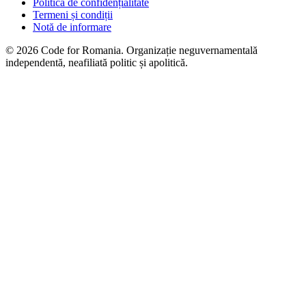
Politica de confidențialitate
Termeni și condiții
Notă de informare
© 2026 Code for Romania. Organizație neguvernamentală
independentă, neafiliată politic și apolitică.