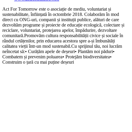
Act For Tomorrow este o asociație de mediu, voluntariat și
sustenabilitate, înființată în octombrie 2018. Colaborăm în mod
direct cu ONG-uri, companii și instituții publice, alături de care
dezvoltăm programe și proiecte de educație ecologică, colectare și
reciclare, voluntariat, protejarea apelor, împădurire, dezvoltare
comunitară.Promovăm cultura responsabilității civice și sociale în
rândul cetățenilor, prin educarea acestora spre a-și îmbunătăți
calitatea vieții într-un mod sustenabil.Cu sprijinul tău, noi lucrăm
neîncetat să:• Curățăm apele de deșeuri• Plantăm noi păduri•
Combatem și prevenim poluarea• Protejăm biodiversitatea•
Construim o țară cu mai puține deșeuri