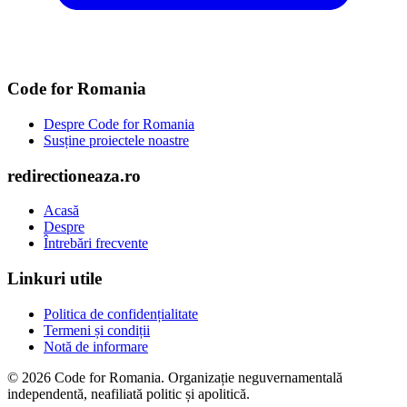
Code for Romania
Despre Code for Romania
Susține proiectele noastre
redirectioneaza.ro
Acasă
Despre
Întrebări frecvente
Linkuri utile
Politica de confidențialitate
Termeni și condiții
Notă de informare
© 2026 Code for Romania. Organizație neguvernamentală
independentă, neafiliată politic și apolitică.