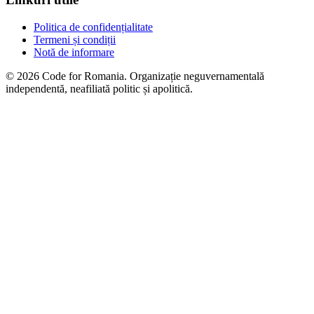
Politica de confidențialitate
Termeni și condiții
Notă de informare
© 2026 Code for Romania. Organizație neguvernamentală
independentă, neafiliată politic și apolitică.