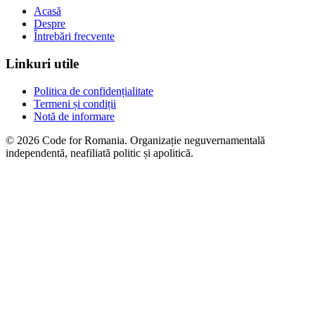
Acasă
Despre
Întrebări frecvente
Linkuri utile
Politica de confidențialitate
Termeni și condiții
Notă de informare
© 2026 Code for Romania. Organizație neguvernamentală
independentă, neafiliată politic și apolitică.